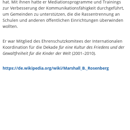
hat. Mit ihnen hatte er Mediationsprogramme und Trainings
.
zur Verbesserung der Kommunikationsfähigkeit durchgeführt,
R
um Gemeinden zu unterstützen, die die Rassentrennung an
o
s
Schulen und anderen öffentlichen Einrichtungen überwinden
e
wollten.
n
b
e
Er war Mitglied des Ehrenschutzkomitees der Internationalen
r
Koordination für die Dekade
für eine Kultur des Friedens und der
g
Gewaltfreiheit für die Kinder der Welt
(2001–2010).
https://de.wikipedia.org/wiki/Marshall_B._Rosenberg