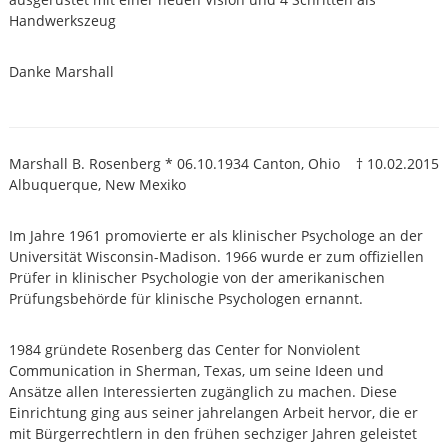
i
o
Handwerkszeug
n
m
m
t
u
Danke Marshall
z
n
i
k
a
t
Marshall B. Rosenberg * 06.10.1934 Canton, Ohio † 10.02.2015
i
Albuquerque, New Mexiko
o
n
n
Im Jahre 1961 promovierte er als klinischer Psychologe an der
a
Universität Wisconsin-Madison. 1966 wurde er zum offiziellen
c
Prüfer in klinischer Psychologie von der amerikanischen
h
Prüfungsbehörde für klinische Psychologen ernannt.
M
a
r
1984 gründete Rosenberg das Center for Nonviolent
s
Communication in Sherman, Texas, um seine Ideen und
h
a
Ansätze allen Interessierten zugänglich zu machen. Diese
l
Einrichtung ging aus seiner jahrelangen Arbeit hervor, die er
l
mit Bürgerrechtlern in den frühen sechziger Jahren geleistet
B