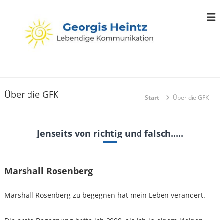
Z
u
m
I
n
h
a
L
S
e
l
e
m
t
b
i
Über die GFK
s
Start
Über die GFK
e
n
p
a
n
r
r
d
i
e
Jenseits von richtig und falsch.....
i
u
n
n
g
g
d
e
e
B
n
Marshall Rosenberg
K
e
r
o
a
Marshall Rosenberg zu begegnen hat mein Leben verändert.
m
t
m
u
n