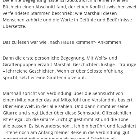
u
Die erste Begegnung hatte ich 2000, als ich in einem kleinen
g
Büchlein einen Abschnitt fand, der einen Konflikt zwischen zwei
n
a
verfeindeten Stämmen beschrieb; wie Marshall diesen
i
u
Menschen zuhörte und die Worte in Gefühle und Bedürfnisse
f
k
B
übersetzte.
a
a
t
s
Das zu lesen war wie „nach Hause kommen“- Ankommen
i
i
s
o
d
Dann die erste persönliche Begegnung. Mit Wolfs- und
n
e
Giraffenpuppen erzählt Marshall Geschichten, lustige – traurige
r
–
G
– lehrreiche Geschichten. Wenn er über Selbsteinfühlung
G
e
spricht, setzt er eine Giraffenmütze auf.
e
w
a
o
l
Marshall spricht von Verbindung, über die Sehnsucht von
r
t
einem Miteinander das auf Mitgefühl und Verständnis basiert.
g
f
Über eine Welt, in der alle zählen. Und dann nimmt er seine
r
i
Gitarre und singt Lieder über diese Sehnsucht. Offensichtlich
e
s
ist es egal, ob die Gitarre „richtig“ gestimmt ist und die Töne
i
alle passen. Es ist wunderschön… Ich bin berührt und fasziniert
H
e
n
– stehe noch am Anfang meiner Reise in die Verbindung, gut
e
K
ausgerüstet mit einer neuen Vision und 4 Schritten als